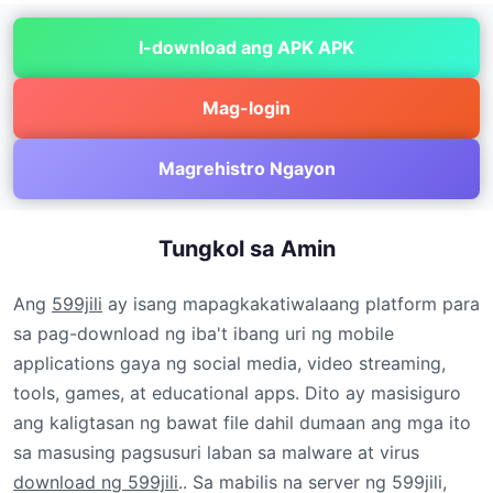
I-download ang APK APK
Mag-login
Magrehistro Ngayon
Tungkol sa Amin
Ang
599jili
ay isang mapagkakatiwalaang platform para
sa pag-download ng iba't ibang uri ng mobile
applications gaya ng social media, video streaming,
tools, games, at educational apps. Dito ay masisiguro
ang kaligtasan ng bawat file dahil dumaan ang mga ito
sa masusing pagsusuri laban sa malware at virus
download ng 599jili
.. Sa mabilis na server ng 599jili,