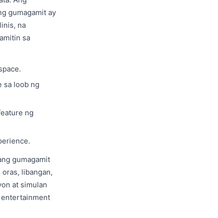
gong gumagamit ay
inis, na
amitin sa
space.
e sa loob ng
feature ng
perience.
yang gumagamit
oras, libangan,
on at simulan
 entertainment