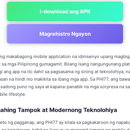
I-download ang APK
Magrehistro Ngayon
ang makabagong mobile application na idinisenyo upang magbig
 sa mga Pilipinong gumagamit. Bilang isang nangungunang plat
ang app na ito dahil sa pagsasama ng sining at teknolohiya, n
san na hindi mo makikita sa ibang mga app. Sa PHI77, ang bawa
tisadong puno ng saya at kapana-panabik na mga sorpresa na s
ile lifestyle.
ahing Tampok at Modernong Teknolohiya
eto ng pagganap, ang PHI77 ay kilala sa pagkakaroon ng napakab
 na koneksyon, kahit na ikaw ay gumagamit lamang ng mobile d