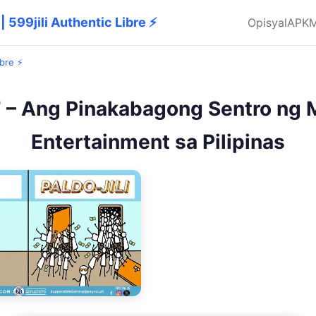
| 599jili Authentic Libre ⚡
Opisyal
APK
M
ibre ⚡
 – Ang Pinakabagong Sentro ng 
Entertainment sa Pilipinas