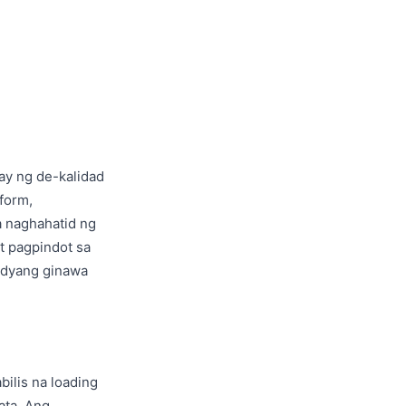
ay ng de-kalidad
form,
a naghahatid ng
t pagpindot sa
adyang ginawa
ilis na loading
ata. Ang