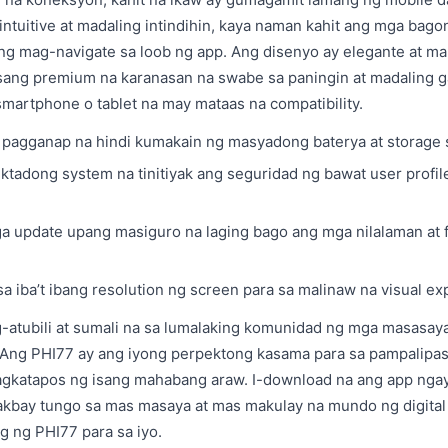
y intuitive at madaling intindihin, kaya naman kahit ang mga ba
ng mag-navigate sa loob ng app. Ang disenyo ay elegante at mal
sang premium na karanasan na swabe sa paningin at madaling g
martphone o tablet na may mataas na compatibility.
pagganap na hindi kumakain ng masyadong baterya at storage 
ektadong system na tinitiyak ang seguridad ng bawat user profil
a update upang masiguro na laging bago ang mga nilalaman at 
a iba’t ibang resolution ng screen para sa malinaw na visual ex
atubili at sumali na sa lumalaking komunidad ng mga masasa
Ang PHI77 ay ang iyong perpektong kasama para sa pampalipas 
agkatapos ng isang mahabang araw. I-download na ang app ngay
akbay tungo sa mas masaya at mas makulay na mundo ng digital
 ng PHI77 para sa iyo.