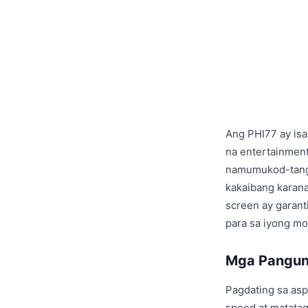
Ang PHI77 ay is
na entertainment
namumukod-tangi 
kakaibang karana
screen ay garan
para sa iyong mob
Mga Pangun
Pagdating sa asp
speed at matatag