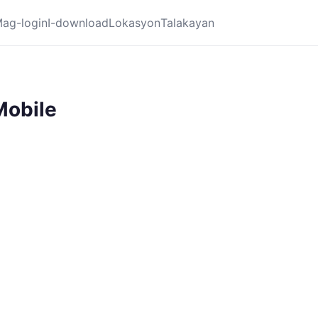
ag-login
I-download
Lokasyon
Talakayan
Mobile