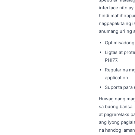
interface nito a
hindi mahihirapa
nagpapakita ng i
anumang uri ng s
Optimisadong 
Ligtas at prot
PHI77.
Regular na mg
application.
Suporta para s
Huwag nang mag-
sa buong bansa. 
at pagrerelaks p
ang iyong paglal
na handog lamang