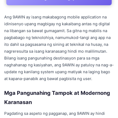
Ang 9AWIN ay isang makabagong mobile application na
idinisenyo upang magbigay ng kakaibang antas ng digital
na libangan sa bawat gumagamit. Sa gitna ng mabilis na
pagbabago ng teknolohiya, namumukod-tangi ang app na
ito dahil sa pagsasama ng sining at teknikal na husay, na
nagreresulta sa isang karanasang hindi mo malilimutan.
Bilang isang pangunahing destinasyon para sa mga
naghahanap ng kasiyahan, ang 9AWIN ay patuloy na nag-a-
update ng kanilang system upang matiyak na laging bago
at kapana-panabik ang bawat pagbisita ng user.
Mga Pangunahing Tampok at Modernong
Karanasan
Pagdating sa aspeto ng pagganap, ang 9AWIN ay hindi